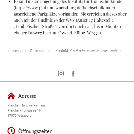
Es sind in der Umgebung des Instituts für Hochschulkunde
(https://www.phil.uni-wuerzburg.de/hochschulkunde)
ausreichend Parkplätze vorhanden. Sie erreichen dieses aber
auch mit der Buslinie 10 der WVV (Ausstieg Haltestelle
„Emil-Fischer-Straße“; von dort noch ca. 5 bis 10 Minuten
ebener Fußweg bis zum Oswald-Külpe-Weg 74).
Navigation
Privatsphäre-Einstellungen ändern
Impressum
Datenschutz
Kontakt
überspringen
Adresse
Pleicher Handwerkerhaus
Pleicherkirchgasse 16
97070 Würzburg
Öffnungszeiten