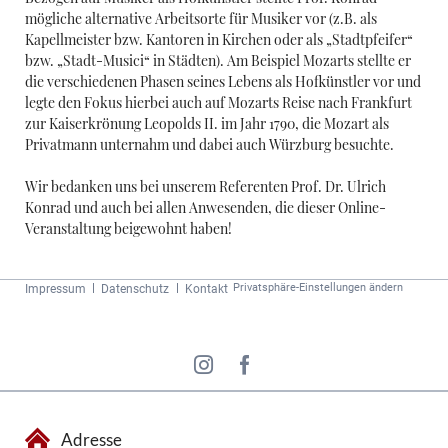
mögliche alternative Arbeitsorte für Musiker vor (z.B. als
Kapellmeister bzw. Kantoren in Kirchen oder als „Stadtpfeifer“
bzw. „Stadt-Musici“ in Städten). Am Beispiel Mozarts stellte er
die verschiedenen Phasen seines Lebens als Hofkünstler vor und
legte den Fokus hierbei auch auf Mozarts Reise nach Frankfurt
zur Kaiserkrönung Leopolds II. im Jahr 1790, die Mozart als
Privatmann unternahm und dabei auch Würzburg besuchte.
Wir bedanken uns bei unserem Referenten Prof. Dr. Ulrich
Konrad und auch bei allen Anwesenden, die dieser Online-
Veranstaltung beigewohnt haben!
Navigation
Privatsphäre-Einstellungen ändern
Impressum
Datenschutz
Kontakt
überspringen
Adresse