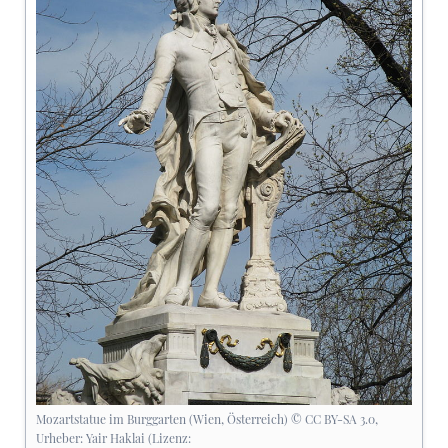
Mozartstatue im Burggarten (Wien, Österreich) © CC BY-SA 3.0,
Urheber: Yair Haklai (Lizenz: