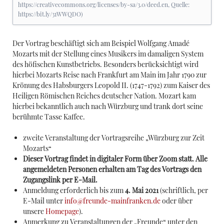
https://creativecommons.org/licenses/by-sa/3.0/deed.en, Quelle:
https://bit.ly/31WWQDO)
Der Vortrag beschäftigt sich am Beispiel Wolfgang Amadé
Mozarts mit der Stellung eines Musikers im damaligen System
des höfischen Kunstbetriebs. Besonders berücksichtigt wird
hierbei Mozarts Reise nach Frankfurt am Main im Jahr 1790 zur
Krönung des Habsburgers Leopold II. (1747-1792) zum Kaiser des
Heiligen Römischen Reiches deutscher Nation. Mozart kam
hierbei bekanntlich auch nach Würzburg und trank dort seine
berühmte Tasse Kaffee.
zweite Veranstaltung der Vortragsreihe „Würzburg zur Zeit
Mozarts“
Dieser Vortrag findet in digitaler Form über Zoom statt. Alle
angemeldeten Personen erhalten am Tag des Vortrags den
Zugangslink per E-Mail.
Anmeldung erforderlich bis zum
4. Mai 2021
(schriftlich, per
E-Mail unter
info@freunde-mainfranken.de
oder über
unsere
Homepage
).
Anmerkung zu Veranstaltungen der „Freunde“ unter den