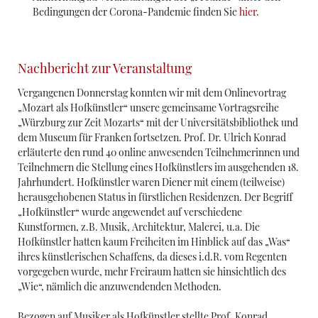
Bedingungen der Corona-Pandemie finden Sie
hier
.
Nachbericht zur Veranstaltung
Vergangenen Donnerstag konnten wir mit dem Onlinevortrag
„Mozart als Hofkünstler“ unsere gemeinsame Vortragsreihe
„Würzburg zur Zeit Mozarts“ mit der Universitätsbibliothek und
dem Museum für Franken fortsetzen. Prof. Dr. Ulrich Konrad
erläuterte den rund 40 online anwesenden Teilnehmerinnen und
Teilnehmern die Stellung eines Hofkünstlers im ausgehenden 18.
Jahrhundert. Hofkünstler waren Diener mit einem (teilweise)
herausgehobenen Status in fürstlichen Residenzen. Der Begriff
„Hofkünstler“ wurde angewendet auf verschiedene
Kunstformen, z.B. Musik, Architektur, Malerei, u.a. Die
Hofkünstler hatten kaum Freiheiten im Hinblick auf das „Was“
ihres künstlerischen Schaffens, da dieses i.d.R. vom Regenten
vorgegeben wurde, mehr Freiraum hatten sie hinsichtlich des
„Wie“, nämlich die anzuwendenden Methoden.
Bezogen auf Musiker als Hofkünstler stellte Prof. Konrad