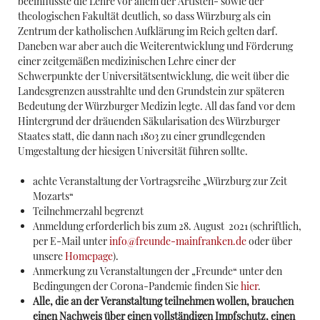
beeinflusste die Lehre vor allem der Artisten- sowie der
theologischen Fakultät deutlich, so dass Würzburg als ein
Zentrum der katholischen Aufklärung im Reich gelten darf.
Daneben war aber auch die Weiterentwicklung und Förderung
einer zeitgemäßen medizinischen Lehre einer der
Schwerpunkte der Universitätsentwicklung, die weit über die
Landesgrenzen ausstrahlte und den Grundstein zur späteren
Bedeutung der Würzburger Medizin legte. All das fand vor dem
Hintergrund der dräuenden Säkularisation des Würzburger
Staates statt, die dann nach 1803 zu einer grundlegenden
Umgestaltung der hiesigen Universität führen sollte.
achte Veranstaltung der Vortragsreihe „Würzburg zur Zeit
Mozarts“
Teilnehmerzahl begrenzt
Anmeldung erforderlich bis zum 28. August 2021 (schriftlich,
per E-Mail unter
info@freunde-mainfranken.de
oder über
unsere
Homepage
).
Anmerkung zu Veranstaltungen der „Freunde“ unter den
Bedingungen der Corona-Pandemie finden Sie
hier
.
Alle, die an der Veranstaltung teilnehmen wollen, brauchen
einen Nachweis über einen vollständigen Impfschutz, einen