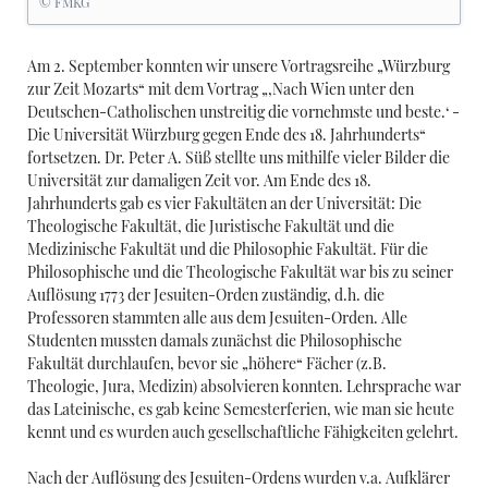
© FMKG
Am 2. September konnten wir unsere Vortragsreihe „Würzburg
zur Zeit Mozarts“ mit dem Vortrag „‚Nach Wien unter den
Deutschen-Catholischen unstreitig die vornehmste und beste.‘ -
Die Universität Würzburg gegen Ende des 18. Jahrhunderts“
fortsetzen. Dr. Peter A. Süß stellte uns mithilfe vieler Bilder die
Universität zur damaligen Zeit vor. Am Ende des 18.
Jahrhunderts gab es vier Fakultäten an der Universität: Die
Theologische Fakultät, die Juristische Fakultät und die
Medizinische Fakultät und die Philosophie Fakultät. Für die
Philosophische und die Theologische Fakultät war bis zu seiner
Auflösung 1773 der Jesuiten-Orden zuständig, d.h. die
Professoren stammten alle aus dem Jesuiten-Orden. Alle
Studenten mussten damals zunächst die Philosophische
Fakultät durchlaufen, bevor sie „höhere“ Fächer (z.B.
Theologie, Jura, Medizin) absolvieren konnten. Lehrsprache war
das Lateinische, es gab keine Semesterferien, wie man sie heute
kennt und es wurden auch gesellschaftliche Fähigkeiten gelehrt.
Nach der Auflösung des Jesuiten-Ordens wurden v.a. Aufklärer