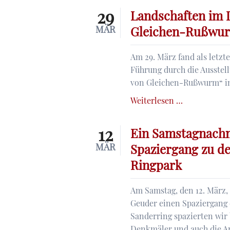
Verdacht
29
Landschaften im L
-
MÄR
Gleichen-Rußwu
Update
Am 29. März fand als letz
Führung durch die Ausstel
von Gleichen-Rußwurm“ im 
Landschafte
Weiterlesen …
im
Licht.
12
Ein Samstagnachm
Der
MÄR
Spaziergang zu d
Impressionis
Ringpark
Ludwig
von
Gleichen-
Am Samstag, den 12. März, 
Rußwurm
Geuder einen Spaziergang
Sanderring spazierten wir
Denkmäler und auch die Ar