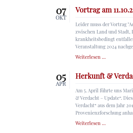
Freitag
07
Vortrag am 11.10.2
nicht
OKT
besetzt
Leider muss der Vortrag "Ad
zwischen Land und Stadt, L
krankheitsbedingt entfalle
Veranstaltung 2024 nachg
Vortrag
Weiterlesen …
am
11.10.2023
05
Herkunft & Verda
Entfällt
APR
Am 5. April führte uns Mar
& Verdacht – Update“. Dies
Verdacht“ aus dem Jahr 201
Provenienzforschung anha
Herkunft
Weiterlesen …
&