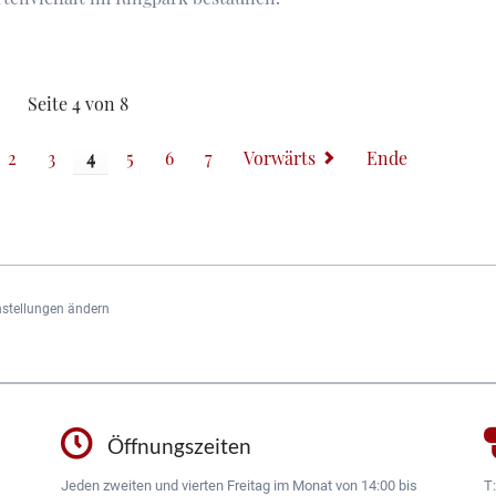
ittag...
Seite 4 von 8
2
3
4
5
6
7
Vorwärts
Ende
nstellungen ändern
Öffnungszeiten
Jeden zweiten und vierten Freitag im Monat von 14:00 bis
T