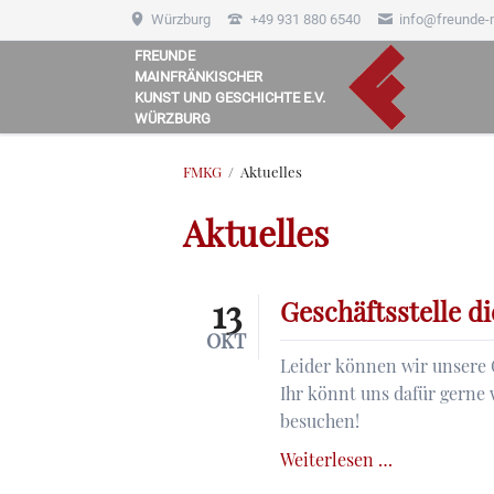
Würzburg
+49 931 880 6540
info@freunde-
FREUNDE
MAINFRÄNKISCHER
HEN
KUNST UND GESCHICHTE E.V.
WÜRZBURG
FMKG
Aktuelles
Aktuelles
13
Geschäftsstelle di
OKT
Leider können wir unsere Ge
Ihr könnt uns dafür gerne 
besuchen!
Geschäftsste
Weiterlesen …
diesen