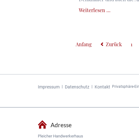
Ein
Weiterlesen …
Samstagnachm
im
Würzburger
Ringpark.
Anfang
Zurück
1
Ein
Spaziergang
zu
den
Denkmälern
Navigation
im
Impressum
Datenschutz
Kontakt
Privatsphäre-Ei
überspringen
Würzburger
Ringpark
Adresse
Pleicher Handwerkerhaus