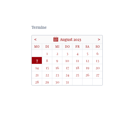
Termine
<
August 2023
>
NTAG
ENSTAG
TTWOCH
NNERSTAG
EITAG
MSTAG
NNTAG
MO
DI
MI
DO
FR
SA
SO
1
2
3
4
5
6
7
8
9
10
11
12
13
14
15
16
17
18
19
20
21
22
23
24
25
26
27
28
29
30
31