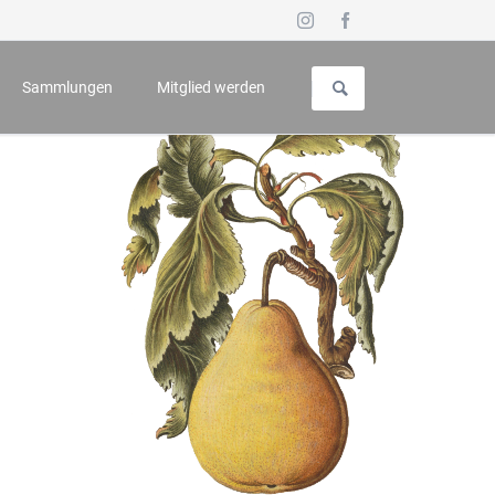
Navigation
überspringen
Sammlungen
Mitglied werden
uch für Geschichte und Kunst
Vorstellung
 - Symposium
Galerie
n
Wappenbuch