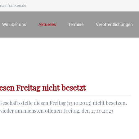
mainfranken.de
Wir über uns
Aktuelles
Termine
Veröffentlichungen
Wir stellen uns vor
Neueste Veröffentlichungen
Anmeldung zu Veranstaltungen
Mainfränkisches Jahrb
Ämter und Aufgaben
Der Bauernkrieg 1525 in Würzburg und seine Folgen
Archiv
Mainfränkische Hefte
Unsere Ehrenmitglieder
Würzburg zur Zeit Mozarts - Projekt „100 für 100“
Mainfränkische Studie
Wichtige Hinweise zu unseren Veranstaltungen
Archiv
esen Freitag nicht besetzt
schäftsstelle diesen Freitag (13.10.2023) nicht besetzen.
wieder am nächsten offenen Freitag, den 27.10.2023
lle