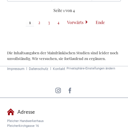
Seite 1 von 4
1
2
3
4
Vorwärts
Ende
Die Inhaltsangaben der Mainfränkischen Studien sind leider noch
unvollständig. Wir versuchen, sie fortlaufend zu ergänzen.
Navigation
Privatsphäre-Einstellungen ändern
Impressum
Datenschutz
Kontakt
überspringen
Adresse
Pleicher Handwerkerhaus
Pleicherkirchgasse 16