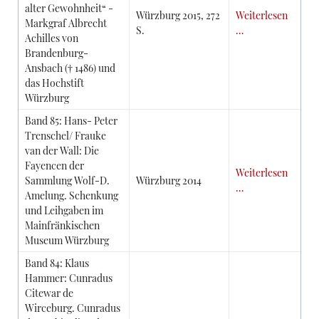
alter Gewohnheit“ -
Würzburg 2015, 272
Weiterlesen
Markgraf Albrecht
S.
…
Achilles von
Brandenburg-
Ansbach († 1486) und
das Hochstift
Würzburg
Band 85: Hans- Peter
Trenschel/ Frauke
van der Wall: Die
Fayencen der
Weiterlesen
Sammlung Wolf-D.
Würzburg 2014
…
Amelung. Schenkung
und Leihgaben im
Mainfränkischen
Museum Würzburg
Band 84: Klaus
Hammer: Cunradus
Citewar de
Wirceburg. Cunradus