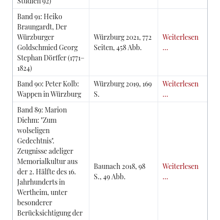
Studien 92)
Band 91: Heiko
Braungardt, Der
Würzburger
Würzburg 2021, 772
Weiterlesen
Goldschmied Georg
Seiten, 458 Abb.
…
Stephan Dörffer (1771–
1824)
Band 90: Peter Kolb:
Würzburg 2019, 169
Weiterlesen
Wappen in Würzburg
S.
…
Band 89: Marion
Diehm: "Zum
wolseligen
Gedechtnis".
Zeugnisse adeliger
Memorialkultur aus
Baunach 2018, 98
Weiterlesen
der 2. Hälfte des 16.
S., 49 Abb.
…
Jahrhunderts in
Wertheim, unter
besonderer
Berücksichtigung der