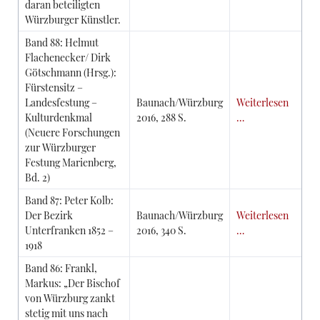
daran beteiligten
Würzburger Künstler.
Band 88: Helmut
Flachenecker/ Dirk
Götschmann (Hrsg.):
Fürstensitz –
Landesfestung –
Baunach/Würzburg
Weiterlesen
Kulturdenkmal
2016, 288 S.
…
(Neuere Forschungen
zur Würzburger
Festung Marienberg,
Bd. 2)
Band 87: Peter Kolb:
Der Bezirk
Baunach/Würzburg
Weiterlesen
Unterfranken 1852 –
2016, 340 S.
…
1918
Band 86: Frankl,
Markus: „Der Bischof
von Würzburg zankt
stetig mit uns nach