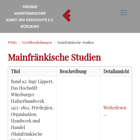
FREUNDE
MAINFRÄNKISCHER
KUNST UND GESCHICHTE E.V.
WÜRZBURG
FMKG
Veröffentlichungen
Mainfränkische Studien
Mainfränkische Studien
Titel
Beschreibung
Detailansicht
Band 92: Inge Lippert,
Das Hochstift
Würzburger
Hafnerhandwerk
1455–1802. Privilegien,
Weiterlesen
Organisation,
…
Handwerk und
Handel
(Mainfränkische