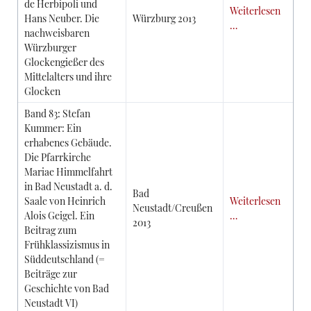
de Herbipoli und
Weiterlesen
Hans Neuber. Die
Würzburg 2013
…
nachweisbaren
Würzburger
Glockengießer des
Mittelalters und ihre
Glocken
Band 83: Stefan
Kummer: Ein
erhabenes Gebäude.
Die Pfarrkirche
Mariae Himmelfahrt
in Bad Neustadt a. d.
Bad
Saale von Heinrich
Weiterlesen
Neustadt/Creußen
Alois Geigel. Ein
…
2013
Beitrag zum
Frühklassizismus in
Süddeutschland (=
Beiträge zur
Geschichte von Bad
Neustadt VI)