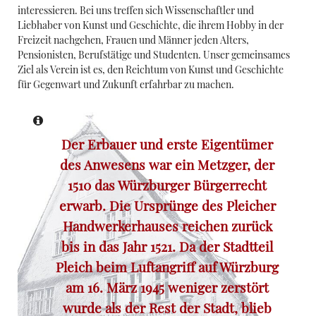
interessieren. Bei uns treffen sich Wissenschaftler und
Liebhaber von Kunst und Geschichte, die ihrem Hobby in der
Freizeit nachgehen, Frauen und Männer jeden Alters,
Pensionisten, Berufstätige und Studenten. Unser gemeinsames
Ziel als Verein ist es, den Reichtum von Kunst und Geschichte
für Gegenwart und Zukunft erfahrbar zu machen.
Der Erbauer und erste Eigentümer
des Anwesens war ein Metzger, der
1510 das Würzburger Bürgerrecht
erwarb.
Die Ursprünge des
Pleicher
Handwerkerhauses
reichen zurück
bis in das Jahr 1521. Da der Stadtteil
Pleich beim Luftangriff auf Würzburg
am 16. März 1945 weniger zerstört
wurde als der Rest der Stadt, blieb