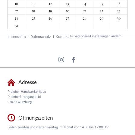
10
11
12
13
14
15
16
17
18
19
20
21
22
23
24
25
26
27
28
29
30
31
Navigation
Privatsphäre-Einstellungen ändern
Impressum
Datenschutz
Kontakt
überspringen
Adresse
Pleicher Handwerkerhaus
Pleicherkirchgasse 16
97070 Würzburg
Öffnungszeiten
Jeden zweiten und vierten Freitag im Monat von 14:00 bis 17:00 Uhr