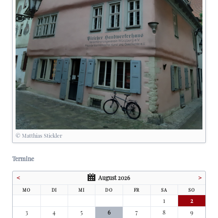
© Matthias Stickler
Termine
<
August 2026
>
MO
DI
MI
DO
FR
SA
SO
1
2
3
4
5
6
7
8
9