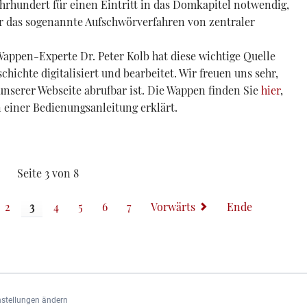
ahrhundert für einen Eintritt in das Domkapitel notwendig,
 das sogenannte Aufschwörverfahren von zentraler
appen-Experte Dr. Peter Kolb hat diese wichtige Quelle
hichte digitalisiert und bearbeitet. Wir freuen uns sehr,
unserer Webseite abrufbar ist. Die Wappen finden Sie
hier
,
 einer Bedienungsanleitung erklärt.
projekt
Seite 3 von 8
2
3
4
5
6
7
Vorwärts
Ende
nstellungen ändern