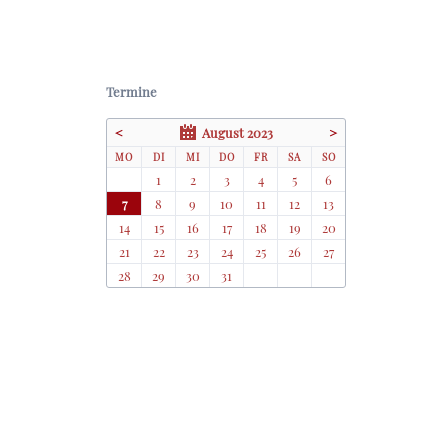
Termine
<
August 2023
>
NTAG
ENSTAG
TTWOCH
NNERSTAG
EITAG
MSTAG
NNTAG
MO
DI
MI
DO
FR
SA
SO
1
2
3
4
5
6
7
8
9
10
11
12
13
14
15
16
17
18
19
20
21
22
23
24
25
26
27
28
29
30
31