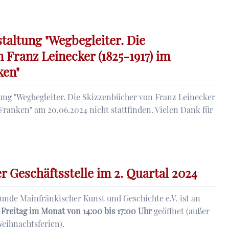
ten
lle
taltung "Wegbegleiter. Die
 Franz Leinecker (1825-1917) im
ken"
tung "Wegbegleiter. Die Skizzenbücher von Franz Leinecker
Franken" am 20.06.2024 nicht stattfinden. Vielen Dank für
ng
r Geschäftsstelle im 2. Quartal 2024
r.
eunde Mainfränkischer Kunst und Geschichte e.V. ist an
er
 Freitag im Monat von 14:00 bis 17:00 Uhr
geöffnet (außer
eihnachtsferien).