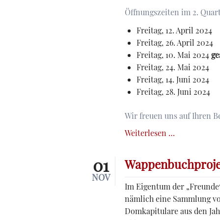
Franz
Öffnungszeiten im 2. Quart
Leinecker
(1825-
Freitag, 12. April 2024
1917)
Freitag, 26. April 2024
im
Freitag, 10. Mai 2024
ge
Museum
Freitag, 24. Mai 2024
für
Freitag, 14. Juni 2024
Franken"
Freitag, 28. Juni 2024
Wir freuen uns auf Ihren B
Öffnungszei
Weiterlesen …
der
Geschäftsste
01
Wappenbuchproje
im
NOV
2.
Im Eigentum der „Freunde“
Quartal
nämlich eine Sammlung v
2024
Domkapitulare aus den Jahr