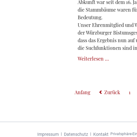
Abkunft war seit dem 16. J
die Stammbäume waren für
Bedeutung.
Unser Ehrenmitglied und W
der Würzburger Bistumsgesc
dass das Ergebnis nun auf 
die Suchfunktionen sind in
Wappenbuch
Weiterlesen …
online
Anfang
Zurück
1
Navigation
Impressum
Datenschutz
Kontakt
Privatsphäre-Ei