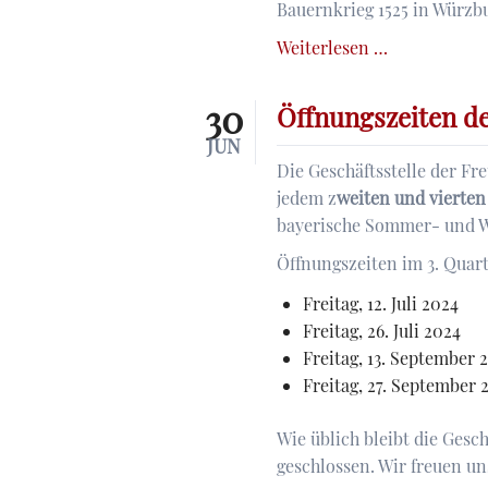
Bauernkrieg 1525 in Würzb
Der
Weiterlesen …
Bauernkrieg
1525
30
Öffnungszeiten de
in
JUN
Würzburg
Die Geschäftsstelle der Fr
und
jedem z
weiten und vierten
seine
bayerische Sommer- und W
Folgen
Öffnungszeiten im 3. Quart
Freitag, 12. Juli 2024
Freitag, 26. Juli 2024
Freitag, 13. September 
Freitag, 27. September 
Wie üblich bleibt die Ges
geschlossen. Wir freuen un