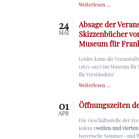
Öffnungszei
Weiterlesen …
der
Geschäftsste
24
Absage der Verans
im
MAI
Skizzenbücher von
3.
Museum für Fran
Quartal
2024
Leider kann die Veranstal
(1825-1917) im Museum für 
Ihr Verständnis!
Absage
Weiterlesen …
der
Veranstaltu
01
Öffnungszeiten de
"Wegbegleite
APR
Die
Die Geschäftsstelle der Fr
Skizzenbüch
jedem z
weiten und vierten
von
bayerische Sommer- und W