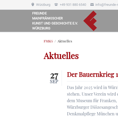
Würzburg
+49 931 880 6540
info@freunde-
FREUNDE
MAINFRÄNKISCHER
HEN
KUNST UND GESCHICHTE E.V.
WÜRZBURG
FMKG
Aktuelles
Aktuelles
27
Der Bauernkrieg 1
SEP
Das Jahr 2025 wird in Wür
stehen. Unser Verein wird 
dem Museum für Franken, 
Würzburger Diözesangesch
Denkmalpflege München u