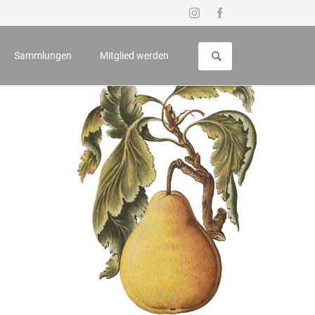
Navigation
überspringen
Sammlungen
Mitglied werden
uch für Geschichte und Kunst
Vorstellung
 - Symposium
Galerie
n
Wappenbuch