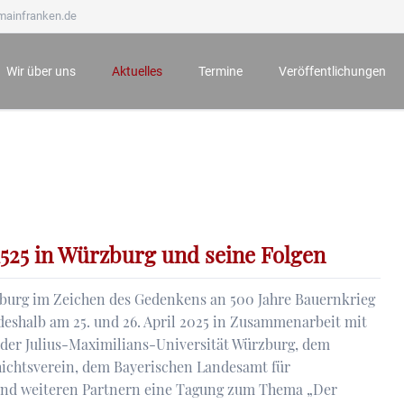
mainfranken.de
Wir über uns
Aktuelles
Termine
Veröffentlichungen
Wir stellen uns vor
Neueste Veröffentlichungen
Anmeldung zu Veranstaltungen
Mainfränkisches Jahrb
Ämter und Aufgaben
Der Bauernkrieg 1525 in Würzburg und seine Folgen
Archiv
Mainfränkische Hefte
Unsere Ehrenmitglieder
Würzburg zur Zeit Mozarts - Projekt „100 für 100“
Mainfränkische Studie
Wichtige Hinweise zu unseren Veranstaltungen
Archiv
525 in Würzburg und seine Folgen
zburg im Zeichen des Gedenkens an 500 Jahre Bauernkrieg
deshalb am 25. und 26. April 2025 in Zusammenarbeit mit
der Julius-Maximilians-Universität Würzburg, dem
ichtsverein, dem Bayerischen Landesamt für
nd weiteren Partnern eine Tagung zum Thema „Der