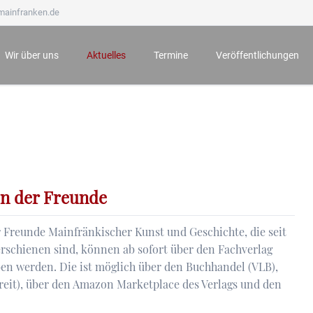
mainfranken.de
Wir über uns
Aktuelles
Termine
Veröffentlichungen
Wir stellen uns vor
Neueste Veröffentlichungen
Anmeldung zu Veranstaltungen
Mainfränkisches Jahrb
Ämter und Aufgaben
Der Bauernkrieg 1525 in Würzburg und seine Folgen
Archiv
Mainfränkische Hefte
Unsere Ehrenmitglieder
Würzburg zur Zeit Mozarts - Projekt „100 für 100“
Mainfränkische Studie
Wichtige Hinweise zu unseren Veranstaltungen
Archiv
en der Freunde
 Freunde Mainfränkischer Kunst und Geschichte, die seit
rschienen sind, können ab sofort über den Fachverlag
n werden. Die ist möglich über den Buchhandel (VLB),
it), über den Amazon Marketplace des Verlags und den