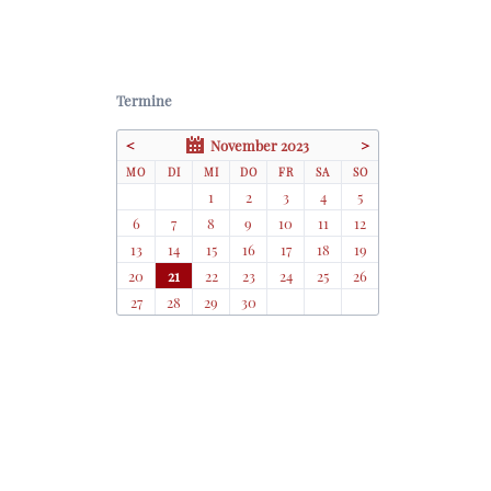
Termine
<
November 2023
>
NTAG
ENSTAG
TTWOCH
NNERSTAG
EITAG
MSTAG
NNTAG
MO
DI
MI
DO
FR
SA
SO
1
2
3
4
5
6
7
8
9
10
11
12
13
14
15
16
17
18
19
20
21
22
23
24
25
26
27
28
29
30