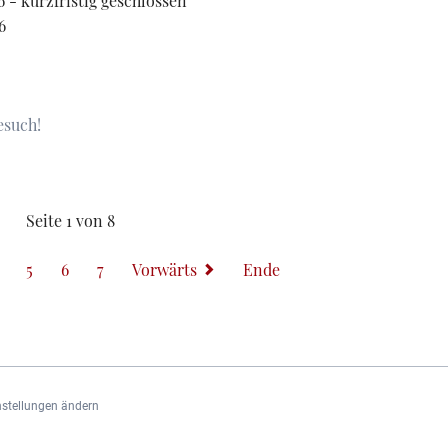
6 - kurzfristig geschlossen
6
esuch!
ten
lle
Seite 1 von 8
5
6
7
Vorwärts
Ende
nstellungen ändern