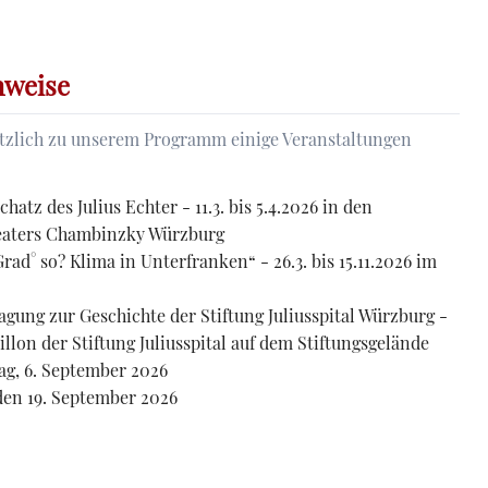
ten
lle
nweise
ätzlich zu unserem Programm einige Veranstaltungen
z des Julius Echter - 11.3. bis 5.4.2026 in den
eaters Chambinzky Würzburg
d° so? Klima in Unterfranken“ - 26.3. bis 15.11.2026 im
gung zur Geschichte der Stiftung Juliusspital Würzburg -
illon der Stiftung Juliusspital auf dem Stiftungsgelände
, 6. September 2026
en 19. September 2026
ngshinweise