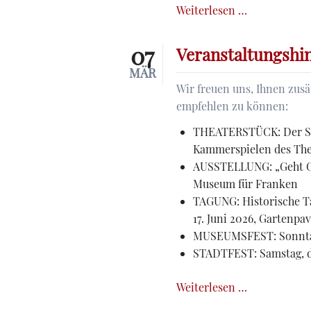
Öffnungszei
Weiterlesen …
der
Geschäftsste
07
Veranstaltungshi
im
MÄR
2.
Wir freuen uns, Ihnen zus
Quartal
empfehlen zu können:
2026
THEATERSTÜCK: Der Schat
Kammerspielen des Th
AUSSTELLUNG: „Geht Gra
Museum für Franken
TAGUNG: Historische Ta
17. Juni 2026, Gartenpav
MUSEUMSFEST: Sonntag
STADTFEST: Samstag, d
Veranstaltu
Weiterlesen …