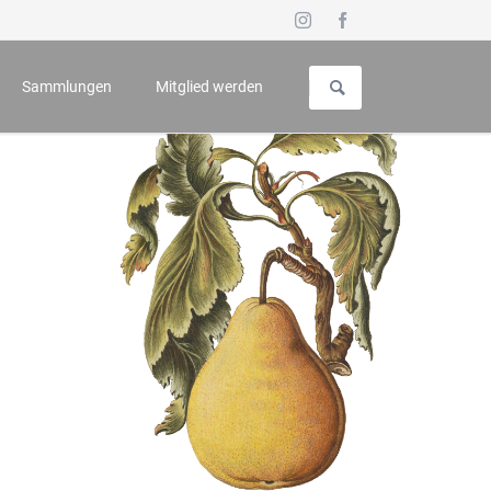
Navigation
überspringen
Sammlungen
Mitglied werden
uch für Geschichte und Kunst
Vorstellung
 - Symposium
Galerie
n
Wappenbuch