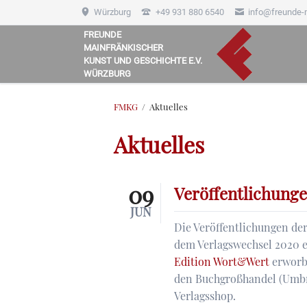
Würzburg
+49 931 880 6540
info@freunde-
FREUNDE
MAINFRÄNKISCHER
HEN
KUNST UND GESCHICHTE E.V.
WÜRZBURG
FMKG
Aktuelles
Aktuelles
09
Veröffentlichung
JUN
Die Veröffentlichungen der
dem Verlagswechsel 2020 e
Edition Wort&Wert
erworbe
den Buchgroßhandel (Umbre
Verlagsshop.