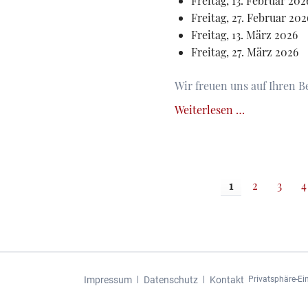
Freitag, 13. Februar 202
Freitag, 27. Februar 202
Freitag, 13. März 2026
Freitag, 27. März 2026
Wir freuen uns auf Ihren B
Öffnungszei
Weiterlesen …
der
Geschäftsste
im
1.
1
2
3
4
Quartal
2026
Navigation
Impressum
Datenschutz
Kontakt
Privatsphäre-Ei
überspringen