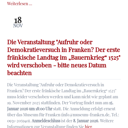
Jahreshauptversammlung
Weiterlesen …
2025
18
NOV
Die Veranstaltung "Aufruhr oder
Demokratieversuch in Franken? Der erste
fränkische Landtag im „Bauernkrieg“ 1525"
wird verschoben - bitte neues Datum
beachten
Die Veranstaltung "Aufruhr oder Demokratieversuch in
Franken? Der erste fränkische Landtag im „Bauernkrieg“ 1525"
muss leider verschoben werden und kann nicht wie geplant am
19. November 2025 stattfinden. Der Vortrag findet nun am
15.
Januar 2026
um 18:00 Uhr
statt. Die Anmeldung erfolgt erneut
über das Museum für Franken (info@museum-franken.de, Tel.:
0931-205940).
Anmeldeschluss
ist der
8. Januar 2026
. Weitere
Informationen zur Veranstaltung finden Sie
hier
.