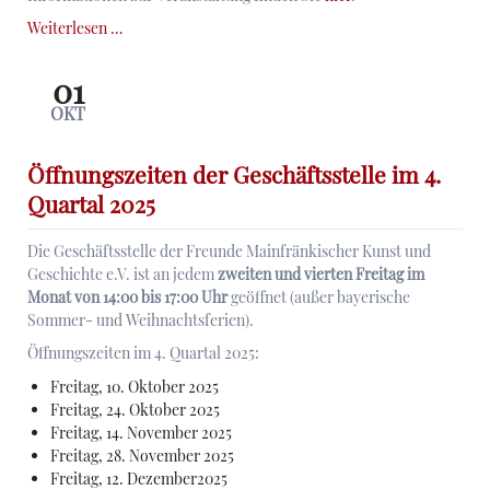
Die
Weiterlesen …
Veranstaltung
"Aufruhr
01
oder
OKT
Demokratieversuch
in
Franken?
Öffnungszeiten der Geschäftsstelle im 4.
Der
Quartal 2025
erste
fränkische
Die Geschäftsstelle der Freunde Mainfränkischer Kunst und
Landtag
Geschichte e.V. ist an jedem
zweiten und vierten Freitag im
im
Monat von 14:00 bis 17:00 Uhr
geöffnet (außer bayerische
„Bauernkrieg“
Sommer- und Weihnachtsferien).
1525"
wird
Öffnungszeiten im 4. Quartal 2025:
verschoben
Freitag, 10. Oktober 2025
-
Freitag, 24. Oktober 2025
bitte
Freitag, 14. November 2025
neues
Freitag, 28. November 2025
Datum
Freitag, 12. Dezember2025
beachten