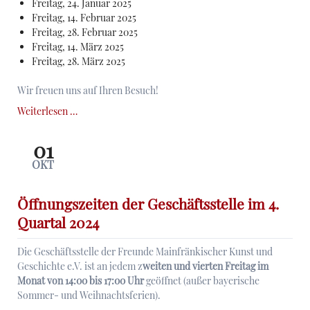
Freitag, 24. Januar 2025
Freitag, 14. Februar 2025
Freitag, 28. Februar 2025
Freitag, 14. März 2025
Freitag, 28. März 2025
Wir freuen uns auf Ihren Besuch!
Öffnungszeiten
Weiterlesen …
der
Geschäftsstelle
01
im
OKT
1.
Quartal
2025
Öffnungszeiten der Geschäftsstelle im 4.
Quartal 2024
Die Geschäftsstelle der Freunde Mainfränkischer Kunst und
Geschichte e.V. ist an jedem z
weiten und vierten Freitag im
Monat von 14:00 bis 17:00 Uhr
geöffnet (außer bayerische
Sommer- und Weihnachtsferien).