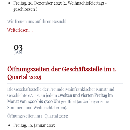
Freitag, 26. Dezember 2025 (2. Weihnachtsfeiertag) -
geschlossen !
Wir freuen uns auf Ihren Besuch!
Öffnungszeiten
Weiterlesen …
der
Geschäftsstelle
03
im
JAN
4.
Quartal
2025
Öffnungszeiten der Geschäftsstelle im 1.
Quartal 2025
Die Geschäftsstelle der Freunde Mainfränkischer Kunst und
Geschichte e.V. ist an jedem z
weiten und vierten Freitag im
Monat von 14:00 bis 17:00 Uhr
geöffnet (außer bayerische
Sommer- und Weihnachtsferien).
Öffnungszeiten im 1. Quartal 2025:
Freitag, 10. Januar 2025