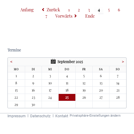
Würzburger
Ringpark.
Anfang
Zurück
1
2
3
4
5
6
Ein
7
Vorwärts
Ende
Spaziergang
zu
den
Denkmälern
im
Würzburger
Termine
Ringpark
<
September 2025
>
MO
DI
MI
DO
FR
SA
SO
1
2
3
4
5
6
7
8
9
10
11
12
13
14
15
16
17
18
19
20
21
22
23
24
25
26
27
28
29
30
Navigation
Privatsphäre-Einstellungen ändern
Impressum
Datenschutz
Kontakt
überspringen