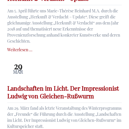
Am 5. April führte uns Marie-Thérèse Reinhard M.A. durch die
Ausstellung „Herkunft & Verdacht – Update“. Diese greift die
gleichnamige Ausstellung „Herkunft & Verdacht“ aus dem Jahr
2018 auf und thematisiert neue Erkenntnisse der
Provenienzforschung anhand konkreter Kunstwerke und deren
Geschichten.
Herkunft
Weiterlesen …
&
Verdacht
29
-
MÄR
Update
Landschaften im Licht. Der Impressionist
Ludwig von Gleichen-Rußwurm
Am 29. März fand als letzte Veranstaltung des Winterprogramms
der „Freunde“ die Führung durch die Ausstellung „Landschaften
im Licht. Der Impressionist Ludwig von Gleichen-Rußwurm“ im
Kulturspeicher statt.