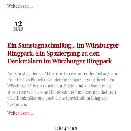
Landschaften
Weiterlesen …
im
Licht.
12
Der
MÄR
Impressionist
Ludwig
von
Ein Samstagnachmittag... im Würzburger
Gleichen-
Ringpark. Ein Spaziergang zu den
Rußwurm
Denkmälern im Würzburger Ringpark
Am Samstag, den 12. März, durften wir unter der Leitung von
Frau Dr. Eva Pleticha-Geuder einen Spaziergang durch den
Würzburger Ringpark machen. Beginnend am Sanderring
spazierten wir bis zum Hauptbahnhof und konnten dadurch
viele Denkmäler und auch die Artenvielfalt im Ringpark
bestaunen.
Ein
Weiterlesen …
Samstagnachmittag...
im
Seite 4 von 8