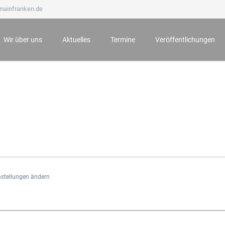
mainfranken.de
Wir über uns
Aktuelles
Termine
Veröffentlichungen
Wir stellen uns vor
Neueste Veröffentlichungen
Anmeldung zu Veranstaltungen
Mainfränkisches Jahrb
Ämter und Aufgaben
Der Bauernkrieg 1525 in Würzburg und seine Folgen
Archiv
Mainfränkische Hefte
Unsere Ehrenmitglieder
Würzburg zur Zeit Mozarts - Projekt „100 für 100“
Mainfränkische Studie
Wichtige Hinweise zu unseren Veranstaltungen
Archiv
nstellungen ändern