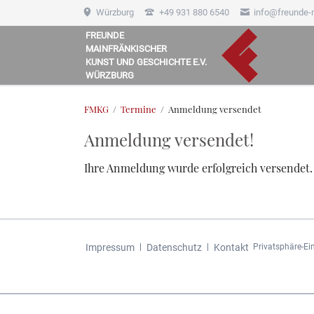
Würzburg
+49 931 880 6540
info@freunde-
FREUNDE
MAINFRÄNKISCHER
HEN
KUNST UND GESCHICHTE E.V.
WÜRZBURG
FMKG
Termine
Anmeldung versendet
Anmeldung versendet!
Ihre Anmeldung wurde erfolgreich versendet.
Navigation
Impressum
Datenschutz
Kontakt
Privatsphäre-Ei
überspringen