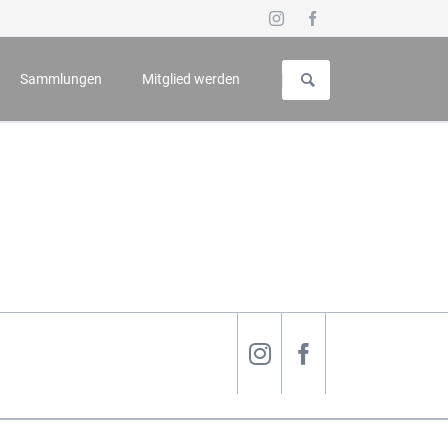
Navigation
überspringen
Sammlungen
Mitglied werden
uch für Geschichte und Kunst
Vorstellung
 - Symposium
Galerie
n
Wappenbuch