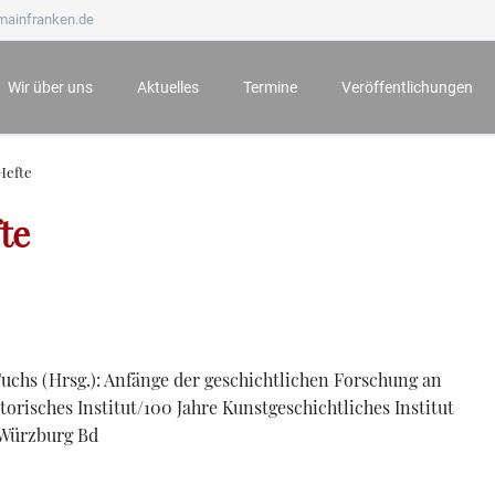
mainfranken.de
Wir über uns
Aktuelles
Termine
Veröffentlichungen
Wir stellen uns vor
Neueste Veröffentlichungen
Anmeldung zu Veranstaltungen
Mainfränkisches Jahrb
Hefte
Ämter und Aufgaben
Der Bauernkrieg 1525 in Würzburg und seine Folgen
Archiv
Mainfränkische Hefte
te
Unsere Ehrenmitglieder
Würzburg zur Zeit Mozarts - Projekt „100 für 100“
Mainfränkische Studie
Wichtige Hinweise zu unseren Veranstaltungen
Archiv
uchs (Hrsg.): Anfänge der geschichtlichen Forschung an
torisches Institut/100 Jahre Kunstgeschichtliches Institut
 Würzburg Bd