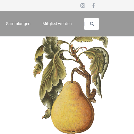
Navigation
überspringen
Sammlungen
Mitglied werden
uch für Geschichte und Kunst
Vorstellung
 - Symposium
Galerie
n
Wappenbuch