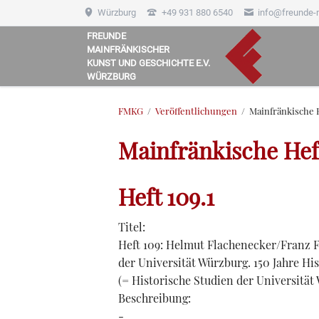
Würzburg
+49 931 880 6540
info@freunde-
FREUNDE
MAINFRÄNKISCHER
HEN
KUNST UND GESCHICHTE E.V.
WÜRZBURG
FMKG
Veröffentlichungen
Mainfränkische 
Mainfränkische Hef
Heft 109.1
Titel:
Heft 109: Helmut Flachenecker/Franz F
der Universität Würzburg. 150 Jahre His
(= Historische Studien der Universität
Beschreibung:
-