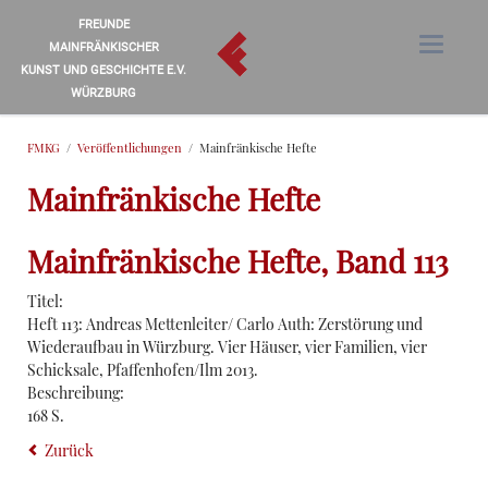
FREUNDE
MAINFRÄNKISCHER
KUNST UND GESCHICHTE E.V.
WÜRZBURG
FMKG
Veröffentlichungen
Mainfränkische Hefte
Mainfränkische Hefte
Mainfränkische Hefte, Band 113
Titel:
Heft 113: Andreas Mettenleiter/ Carlo Auth: Zerstörung und
Wiederaufbau in Würzburg. Vier Häuser, vier Familien, vier
Schicksale, Pfaffenhofen/Ilm 2013.
Beschreibung:
168 S.
Zurück