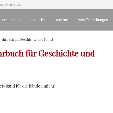
mainfranken.de
Wir über uns
Aktuelles
Termine
Veröffentlichungen
Wir stellen uns vor
Neueste Veröffentlichungen
Anmeldung zu Veranstaltungen
Mainfränkisches Jahrb
 Jahrbuch für Geschichte und Kunst
Ämter und Aufgaben
Der Bauernkrieg 1525 in Würzburg und seine Folgen
Archiv
Mainfränkische Hefte
hrbuch für Geschichte und
Unsere Ehrenmitglieder
Würzburg zur Zeit Mozarts - Projekt „100 für 100“
Mainfränkische Studie
Wichtige Hinweise zu unseren Veranstaltungen
Archiv
ter-Band für die Bände 1 mit 31)