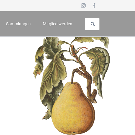
Navigation
überspringen
Sammlungen
Mitglied werden
uch für Geschichte und Kunst
Vorstellung
 - Symposium
Galerie
n
Wappenbuch