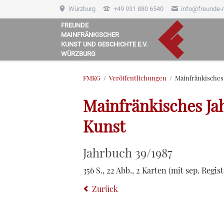
Würzburg
+49 931 880 6540
info@freunde-
FREUNDE
MAINFRÄNKISCHER
HEN
KUNST UND GESCHICHTE E.V.
WÜRZBURG
FMKG
Veröffentlichungen
Mainfränkisches
Mainfränkisches Ja
Kunst
Jahrbuch 39/1987
356 S., 22 Abb., 2 Karten (mit sep. Regis
Zurück