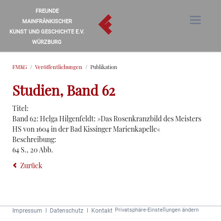
FREUNDE
MAINFRÄNKISCHER
KUNST UND GESCHICHTE E.V.
WÜRZBURG
FMKG
Veröffentlichungen
Publikation
Studien, Band 62
Titel:
Band 62: Helga Hilgenfeldt: »Das Rosenkranzbild des Meisters
HS von 1604 in der Bad Kissinger Marienkapelle«
Beschreibung:
64 S., 20 Abb.
Zurück
Navigation
Privatsphäre-Einstellungen ändern
Impressum
Datenschutz
Kontakt
überspringen