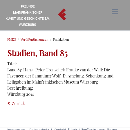
FREUNDE
MAINFRÄNKISCHER
KUNST UND GESCHICHTE E.V.
WÜRZBURG
FMKG
Veröffentlichungen
Publikation
Studien, Band 85
Titel:
Band 85: Hans- Peter Trenschel/ Frauke van der Wall: Die
Fayencen der Sammlung Wolf-D. Amelung. Schenkung und
Leihgaben im Mainfränkischen Museum Würzburg
Beschreibung:
Würzburg 2014
Zurück
Navigation
Privatsphäre-Einstellungen ändern