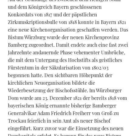
und dem Königreich Bayern geschlossenen
Konkordats von 1817 und der päpstlichen
Zirkumskriptionsbulle von 1818 konnte in Bayern 1821
eine neue Kirchenorganisation geschaffen werden. Das
Bistum Würzburg wurde der neuen Kirchenprovinz
Bamberg zugeordnet. Damit endete auch eine fast zwei
Jahrzehnte andauernde Phase vehementer Umbrüche,
die mit dem Untergang des Hochstifts als geistliches
Fürstentum in der Säkularisation von 1802/03
begonnen hatte. Den sichtbaren Höhepunkt der
kirchlichen Neuorganisation bildete die
Wiederbesetzung der Bischofsstühle. Im Würzburger
Dom wurde am 23. Dezember 1821 der bereits 1818 vom
bayerischen König ernannte bisherige Bamberger
Generalvikar Adam Friedrich Freiherr von Groß zu
Trockau feierlich in sein Amt als neuer Bischof
eingeführt. Kurz zuvor war die Einsetzung des neuen
Domkapitels erfolgt. Es begann für das neue Bistum