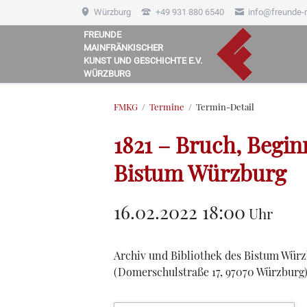
Würzburg
+49 931 880 6540
info@freunde-
FREUNDE
MAINFRÄNKISCHER
HEN
KUNST UND GESCHICHTE E.V.
WÜRZBURG
FMKG
Termine
Termin-Detail
1821 – Bruch, Begin
Bistum Würzburg
16.02.2022 18:00
Uhr
Archiv und Bibliothek des Bistum Wür
(
Domerschulstraße 17, 97070 Würzburg