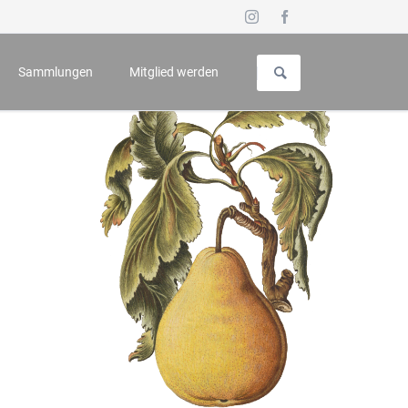
Navigation
überspringen
Sammlungen
Mitglied werden
uch für Geschichte und Kunst
Vorstellung
 - Symposium
Galerie
n
Wappenbuch