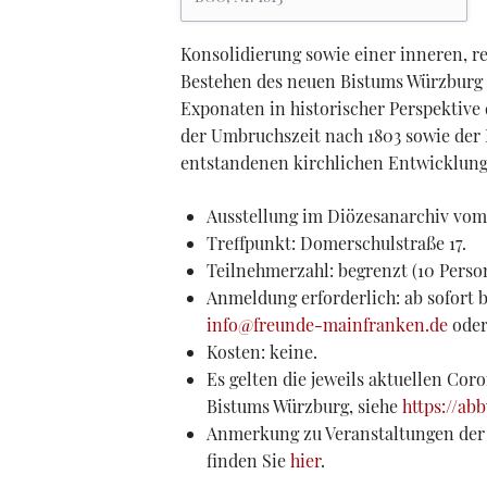
Konsolidierung sowie einer inneren, r
Bestehen des neuen Bistums Würzburg 
Exponaten in historischer Perspektiv
der Umbruchszeit nach 1803 sowie der
entstandenen kirchlichen Entwicklung
Ausstellung im Diözesanarchiv vom 2
Treffpunkt: Domerschulstraße 17.
Teilnehmerzahl: begrenzt (10 Perso
Anmeldung erforderlich: ab sofort b
info@freunde-mainfranken.de
oder
Kosten: keine.
Es gelten die jeweils aktuellen C
Bistums Würzburg, siehe
https://ab
Anmerkung zu Veranstaltungen der
finden Sie
hier
.