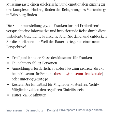
Museumsgäste einen spielerischen und emotionalen Zugang zu
den komplexen Hintergründen der Belagerung des Marienbergs
in Würzburg finden.
Die Sonderausstellung „1525 – Franken fordert Freiheit*en“
verspricht eine informative und inspirierende Reise durch diese
turbulente Geschichte Frankens. Seien Sie dabei und entdecken
Sie die facettenreiche Welt des Bauernkriegs aus einer neuen
Perspektive!
Treffpunkt: an der Kasse des Museums für Franken
Teilnehmerzahl: 25 Personen
Anmeldung erforderlich: ab sofort bis zum 1.10.2025 direkt
beim Museum für Franken (
besuch@museum-franken.de
)
oder unter 0931/205940
Kosten: Der Eintritt ist für Mitglieder kostenfrei, Nicht-
Mitglieder zahlen den regulären Eintrittspreis.
Dauer: ca. 60 Minuten
Navigation
Privatsphäre-Einstellungen ändern
Impressum
Datenschutz
Kontakt