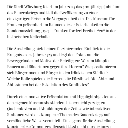
Die Stadt Würzburg feiert im Jahr 2025 das 500-jährige Jubiläum
des Bauernkriegs und lädt die Bevölkerung zu einer
einzigartigen Reise in die Vergangenheit ein. Das Museum für
Franken präsentiert im Rahmen dieser Feierlichkeiten die
Sonderausstellung „1525 – Franken fordert Freiheit*en“ in der
historischen Kelterhalle.
Die Ausstellung bietet einen faszinierenden Einblick in die
Ereignisse des Jahres 1525 und legt den Fokus auf die
Beweggründe und Motive der Beteiligten: Warum kämpfen
Bauern und Bäuerinnen gegen ihre Herren? Wie positionieren
sich Bürgerinnen und Bürger in den fränkischen Städten?
Welche Rolle spielen die Herren, die Fürstbischöfe, Äbte und
Äbtissinnen bei der Eskalation des Konfliktes?
Durch eine innovative Präsentation mit Highlightobjekten aus
den eigenen Museumsbeständen, bisher nicht gezeigten
Quellentexten und Abbildungen der Zeit sowie interaktiven
Stationen wird das komplexe Thema des Bauernkriegs auf
verständliche Weise vermittelt. Ein eigens für die Ausstellung
konzipiertes Computerrollenspiel lässt nicht nur die jungen