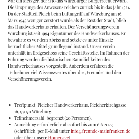
war ein Metzger, der 1510 das Würzburger Bürgerrecht erwarb.
Die Ursprünge des Anwesens reichen zurück bis in das Jahr 1521.
Da der Stadtteil Pleich beim Luftangriff auf Würzburg am 16.
März 1945 weniger zerstört wurde als der Rest der Stadt, blieb
das Handwerkerhaus erhalten. Der Verschönerungsverein
Würzburg ist seit 1994 Eigentümer des Handwerkerhauses. Er
bewahrte es vor dem Abriss und setzte es unter Einsatz
beträchtlicher Mittel grundlegend instand. Unser Verein
unterhält im Erdgeschoss seine Geschäftsstelle. Im Rahmen der
Führung werden die historischen Räumlichkeiten des
Handwerkerhauses vorgestellt. Außerdem erfahren die
Teilnehmer viel Wissenswertes über die „Freunde“ und den
Verschönerungsverein.
Treffpunkt: Pleicher Handwerkerhaus, Pleicherkirchgasse
16, 97070 Würzburg.
Teilnehmerzahl: begrenzt (20 Personen).
Anmeldung erforderlich: ab sofort bis zum 6.6.2023
(schriftlich, per E-Mail unter
info@freunde-mainfranken.de
oder über unsere
Homepage
).