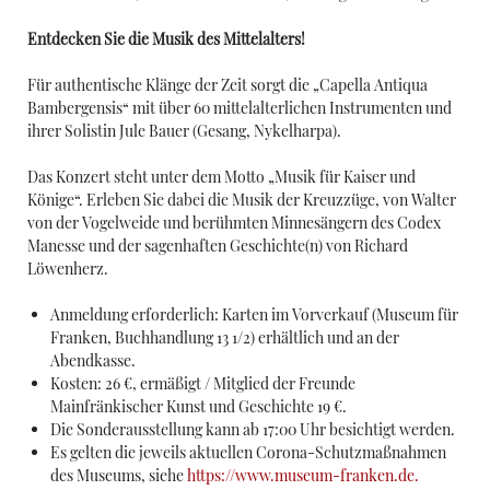
Entdecken Sie die Musik des Mittelalters!
Für authentische Klänge der Zeit sorgt die „Capella Antiqua
Bambergensis“ mit über 60 mittelalterlichen Instrumenten und
ihrer Solistin Jule Bauer (Gesang, Nykelharpa).
Das Konzert steht unter dem Motto „Musik für Kaiser und
Könige“. Erleben Sie dabei die Musik der Kreuzzüge, von Walter
von der Vogelweide und berühmten Minnesängern des Codex
Manesse und der sagenhaften Geschichte(n) von Richard
Löwenherz.
Anmeldung erforderlich: Karten im Vorverkauf (Museum für
Franken, Buchhandlung 13 1/2) erhältlich und an der
Abendkasse.
Kosten: 26 €, ermäßigt / Mitglied der Freunde
Mainfränkischer Kunst und Geschichte 19 €.
Die Sonderausstellung kann ab 17:00 Uhr besichtigt werden.
Es gelten die jeweils aktuellen Corona-Schutzmaßnahmen
des Museums, siehe
https://www.museum-franken.de.