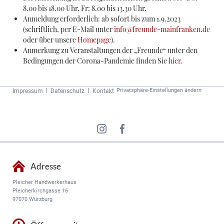
8.00 bis 18.00 Uhr, Fr: 8.00 bis 13.30 Uhr.
Anmeldung erforderlich: ab sofort bis zum 1.9.2023
(schriftlich, per E-Mail unter
info@freunde-mainfranken.de
oder über unsere
Homepage
).
Anmerkung zu Veranstaltungen der „Freunde“ unter den
Bedingungen der Corona-Pandemie finden Sie
hier.
Navigation
Privatsphäre-Einstellungen ändern
Impressum
Datenschutz
Kontakt
überspringen
Adresse
Pleicher Handwerkerhaus
Pleicherkirchgasse 16
97070 Würzburg