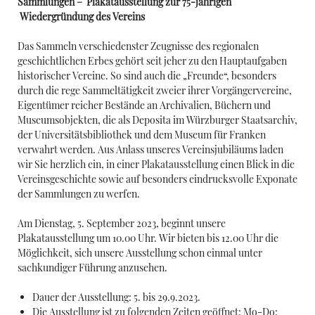
Sammlungen – Plakatausstellung zur 75-jährigen
Wiedergründung des Vereins
Das Sammeln verschiedenster Zeugnisse des regionalen
geschichtlichen Erbes gehört seit jeher zu den Hauptaufgaben
historischer Vereine. So sind auch die „Freunde“, besonders
durch die rege Sammeltätigkeit zweier ihrer Vorgängervereine,
Eigentümer reicher Bestände an Archivalien, Büchern und
Museumsobjekten, die als Deposita im Würzburger Staatsarchiv,
der Universitätsbibliothek und dem Museum für Franken
verwahrt werden. Aus Anlass unseres Vereinsjubiläums laden
wir Sie herzlich ein, in einer Plakatausstellung einen Blick in die
Vereinsgeschichte sowie auf besonders eindrucksvolle Exponate
der Sammlungen zu werfen.
Am Dienstag, 5. September 2023, beginnt unsere
Plakatausstellung um 10.00 Uhr. Wir bieten bis 12.00 Uhr die
Möglichkeit, sich unsere Ausstellung schon einmal unter
sachkundiger Führung anzusehen.
Dauer der Ausstellung: 5. bis 29.9.2023.
Die Ausstellung ist zu folgenden Zeiten geöffnet: Mo-Do: