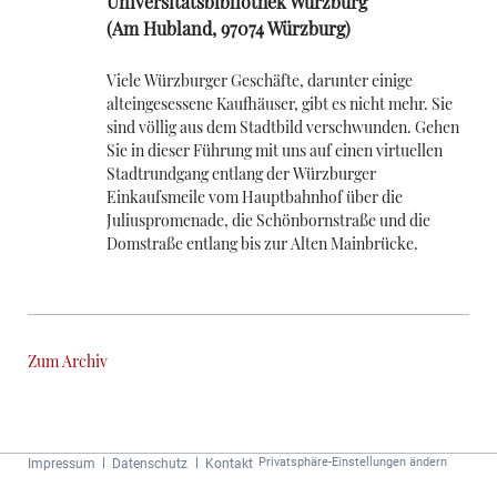
Universitätsbibliothek Würzburg
(
Am Hubland, 97074 Würzburg
)
Viele Würzburger Geschäfte, darunter einige
alteingesessene Kaufhäuser, gibt es nicht mehr. Sie
sind völlig aus dem Stadtbild verschwunden. Gehen
Sie in dieser Führung mit uns auf einen virtuellen
Stadtrundgang entlang der Würzburger
Einkaufsmeile vom Hauptbahnhof über die
Juliuspromenade, die Schönbornstraße und die
Domstraße entlang bis zur Alten Mainbrücke.
Zum Archiv
Navigation
Privatsphäre-Einstellungen ändern
Impressum
Datenschutz
Kontakt
überspringen