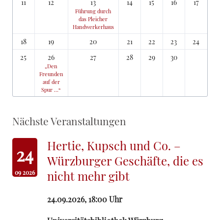
11
12
13
14
15
16
17
Führung durch
das Pleicher
Handwerkerhaus
18
19
20
21
22
23
24
25
26
27
28
29
30
„Den
Freunden
auf der
Spur …“
Nächste Veranstaltungen
Hertie, Kupsch und Co. –
24
Würzburger Geschäfte, die es
nicht mehr gibt
09 2026
24.09.2026, 18:00
Uhr