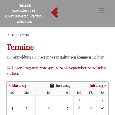
FREUNDE
MAINFRÄNKISCHER
KUNST UND GESCHICHTE E.V.
WÜRZBURG
FMKG
Termine
Termine
Zur Anmeldung zu unseren Veranstaltungen kommen Sie
hier
.
Unser Programm von April 2026 bis September 2026 finden
Sie hier.
< Mai 2023
Juni 2023
Juli 2023 >
SO
MO
DI
MI
DO
FR
SA
1
2
3
4
5
6
7
8
9
10