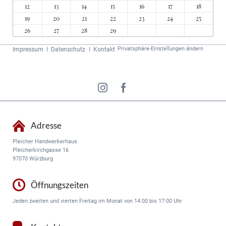
12
13
14
15
16
17
18
19
20
21
22
23
24
25
26
27
28
29
Navigation
Privatsphäre-Einstellungen ändern
Impressum
Datenschutz
Kontakt
überspringen
Adresse
Pleicher Handwerkerhaus
Pleicherkirchgasse 16
97070 Würzburg
Öffnungszeiten
Jeden zweiten und vierten Freitag im Monat von 14:00 bis 17:00 Uhr