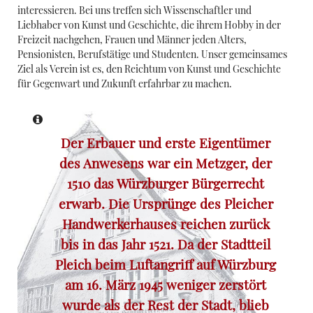
interessieren. Bei uns treffen sich Wissenschaftler und
Liebhaber von Kunst und Geschichte, die ihrem Hobby in der
Freizeit nachgehen, Frauen und Männer jeden Alters,
Pensionisten, Berufstätige und Studenten. Unser gemeinsames
Ziel als Verein ist es, den Reichtum von Kunst und Geschichte
für Gegenwart und Zukunft erfahrbar zu machen.
Der Erbauer und erste Eigentümer
des Anwesens war ein Metzger, der
1510 das Würzburger Bürgerrecht
erwarb.
Die Ursprünge des
Pleicher
Handwerkerhauses
reichen zurück
bis in das Jahr 1521. Da der Stadtteil
Pleich beim Luftangriff auf Würzburg
am 16. März 1945 weniger zerstört
wurde als der Rest der Stadt, blieb