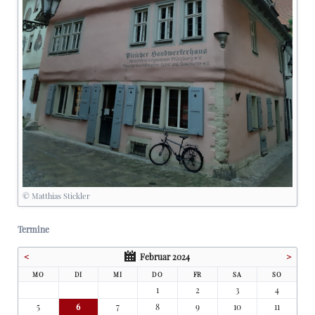
© Matthias Stickler
Termine
<
Februar 2024
>
MO
DI
MI
DO
FR
SA
SO
1
2
3
4
5
6
7
8
9
10
11