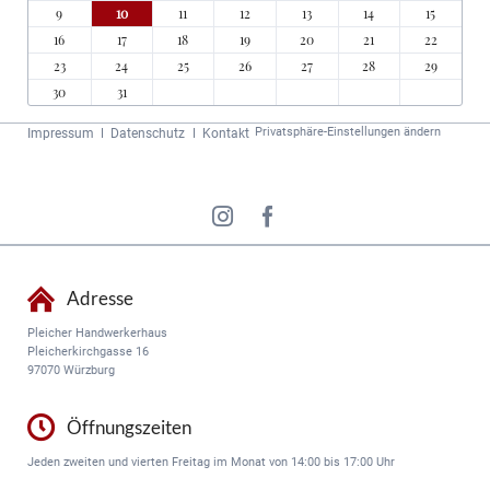
9
10
11
12
13
14
15
16
17
18
19
20
21
22
23
24
25
26
27
28
29
30
31
Navigation
Privatsphäre-Einstellungen ändern
Impressum
Datenschutz
Kontakt
überspringen
Adresse
Pleicher Handwerkerhaus
Pleicherkirchgasse 16
97070 Würzburg
Öffnungszeiten
Jeden zweiten und vierten Freitag im Monat von 14:00 bis 17:00 Uhr