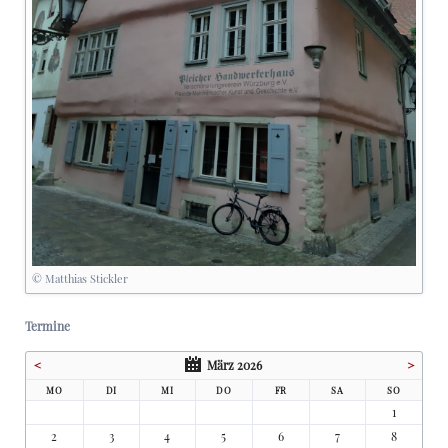
© Matthias Stickler
Termine
<
März 2026
>
MO
DI
MI
DO
FR
SA
SO
1
2
3
4
5
6
7
8