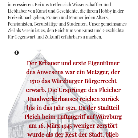
interessieren. Bei uns treffen sich Wissenschaftler und
Liebhaber von Kunst und Geschichte, die ihrem Hobby in der
Freizeit nachgehen, Frauen und Männer jeden Alters,
Pensionisten, Berufstätige und Studenten. Unser gemeinsames
Ziel als Verein ist es, den Reichtum von Kunst und Geschichte
für Gegenwart und Zukunft erfahrbar zu machen.
Der Erbauer und erste Eigentümer
des Anwesens war ein Metzger, der
1510 das Würzburger Bürgerrecht
erwarb.
Die Ursprünge des
Pleicher
Handwerkerhauses
reichen zurück
bis in das Jahr 1521. Da der Stadtteil
Pleich beim Luftangriff auf Würzburg
am 16. März 1945 weniger zerstört
wurde als der Rest der Stadt, blieb