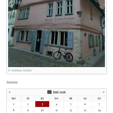
© Matthias Stickler
Termine
<
Juni 2026
>
MO
DI
MI
DO
FR
SA
SO
1
2
3
4
5
6
7
8
9
10
11
12
13
14