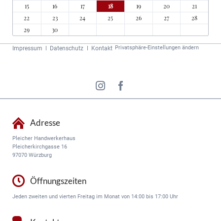
15
16
17
18
19
20
21
22
23
24
25
26
27
28
29
30
Navigation
Privatsphäre-Einstellungen ändern
Impressum
Datenschutz
Kontakt
überspringen
Adresse
Pleicher Handwerkerhaus
Pleicherkirchgasse 16
97070 Würzburg
Öffnungszeiten
Jeden zweiten und vierten Freitag im Monat von 14:00 bis 17:00 Uhr