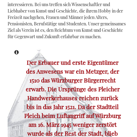
interessieren. Bei uns treffen sich Wissenschaftler und
Liebhaber von Kunst und Geschichte, die ihrem Hobby in der
Freizeit nachgehen, Frauen und Männer jeden Alters,
Pensionisten, Berufstätige und Studenten. Unser gemeinsames
Ziel als Verein ist es, den Reichtum von Kunst und Geschichte
für Gegenwart und Zukunft erfahrbar zu machen.
Der Erbauer und erste Eigentümer
des Anwesens war ein Metzger, der
1510 das Würzburger Bürgerrecht
erwarb.
Die Ursprünge des
Pleicher
Handwerkerhauses
reichen zurück
bis in das Jahr 1521. Da der Stadtteil
Pleich beim Luftangriff auf Würzburg
am 16. März 1945 weniger zerstört
wurde als der Rest der Stadt, blieb