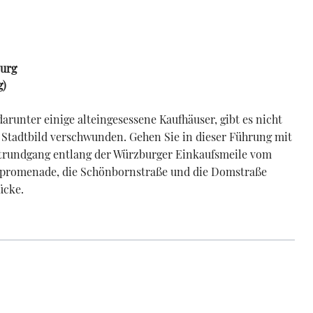
burg
g
)
arunter einige alteingesessene Kaufhäuser, gibt es nicht
m Stadtbild verschwunden. Gehen Sie in dieser Führung mit
adtrundgang entlang der Würzburger Einkaufsmeile vom
spromenade, die Schönbornstraße und die Domstraße
ücke.