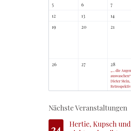
5
6
7
12
13
14
19
20
21
26
27
28
„... die Auge
auswaschen“
Dieter Stein,
Retrospektiv
Nächste Veranstaltungen
Hertie, Kupsch und
24