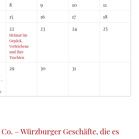
8
9
10
11
15
16
17
18
22
23
24
25
Heimat im
Gepäck.
Vertriebene
und ihre
Trachten
29
30
31
n
 –
e
 Co. – Würzburger Geschäfte, die es