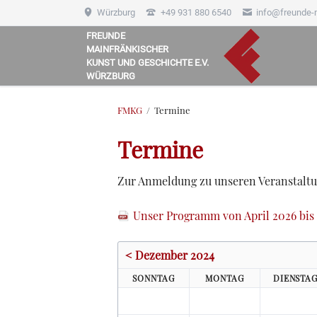
Würzburg
+49 931 880 6540
info@freunde-
FREUNDE
MAINFRÄNKISCHER
HEN
KUNST UND GESCHICHTE E.V.
WÜRZBURG
FMKG
Termine
Termine
Zur Anmeldung zu unseren Veranstal
Unser Programm von April 2026 bis 
< Dezember 2024
SO
NNTAG
MO
NTAG
DI
ENSTA