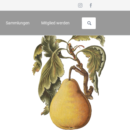
Navigation
überspringen
Sammlungen
Mitglied werden
uch für Geschichte und Kunst
Vorstellung
 - Symposium
Galerie
n
Wappenbuch