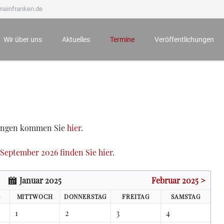
mainfranken.de
Wir über uns
Aktuelles
Termine
Veröffentlichungen
Wir stellen uns vor
Neueste Veröffentlichungen
Anmeldung zu Veranstaltungen
Mainfränkisches Jahrb
Ämter und Aufgaben
Der Bauernkrieg 1525 in Würzburg und seine Folgen
Archiv
Mainfränkische Hefte
Unsere Ehrenmitglieder
Würzburg zur Zeit Mozarts - Projekt „100 für 100“
Mainfränkische Studie
Wichtige Hinweise zu unseren Veranstaltungen
Archiv
tungen kommen Sie
hier
.
September 2026 finden Sie hier.
Januar 2025
Februar 2025 >
G
MI
TTWOCH
DO
NNERSTAG
FR
EITAG
SA
MSTAG
1
2
3
4