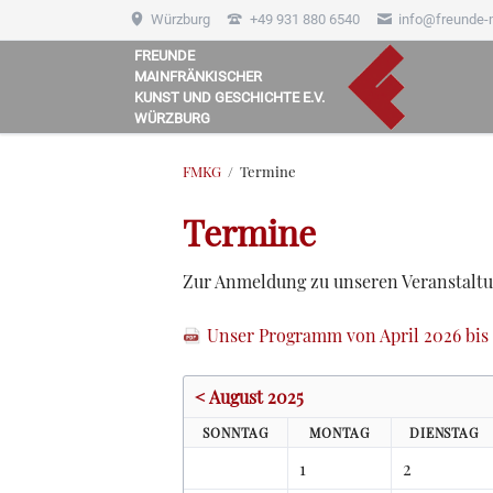
Würzburg
+49 931 880 6540
info@freunde-
FREUNDE
MAINFRÄNKISCHER
HEN
KUNST UND GESCHICHTE E.V.
WÜRZBURG
FMKG
Termine
Termine
Zur Anmeldung zu unseren Veranstal
Unser Programm von April 2026 bis 
< August 2025
SO
NNTAG
MO
NTAG
DI
ENSTAG
1
2