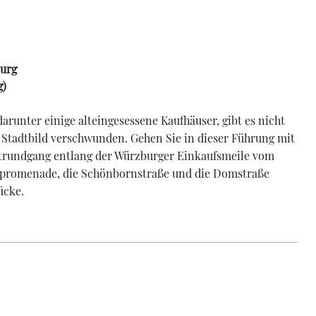
burg
g
)
arunter einige alteingesessene Kaufhäuser, gibt es nicht
m Stadtbild verschwunden. Gehen Sie in dieser Führung mit
adtrundgang entlang der Würzburger Einkaufsmeile vom
spromenade, die Schönbornstraße und die Domstraße
ücke.