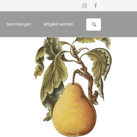
Navigation
überspringen
Sammlungen
Mitglied werden
uch für Geschichte und Kunst
Vorstellung
 - Symposium
Galerie
n
Wappenbuch