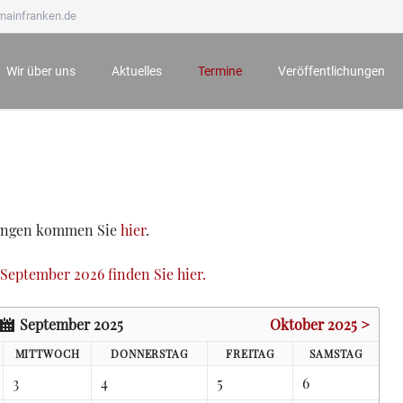
mainfranken.de
Wir über uns
Aktuelles
Termine
Veröffentlichungen
Wir stellen uns vor
Neueste Veröffentlichungen
Anmeldung zu Veranstaltungen
Mainfränkisches Jahrb
Ämter und Aufgaben
Der Bauernkrieg 1525 in Würzburg und seine Folgen
Archiv
Mainfränkische Hefte
Unsere Ehrenmitglieder
Würzburg zur Zeit Mozarts - Projekt „100 für 100“
Mainfränkische Studie
Wichtige Hinweise zu unseren Veranstaltungen
Archiv
tungen kommen Sie
hier
.
September 2026 finden Sie hier.
September 2025
Oktober 2025 >
MI
TTWOCH
DO
NNERSTAG
FR
EITAG
SA
MSTAG
3
4
5
6