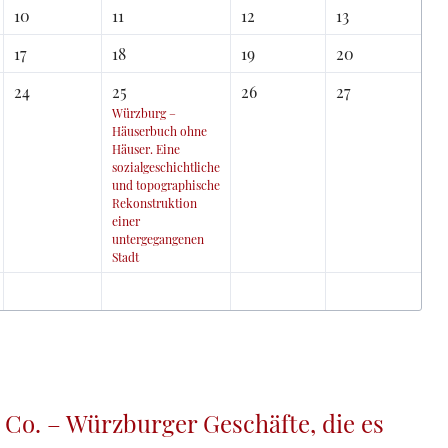
10
11
12
13
17
18
19
20
24
25
26
27
Würzburg –
Häuserbuch ohne
Häuser. Eine
sozialgeschichtliche
und topographische
Rekonstruktion
einer
untergegangenen
Stadt
 Co. – Würzburger Geschäfte, die es