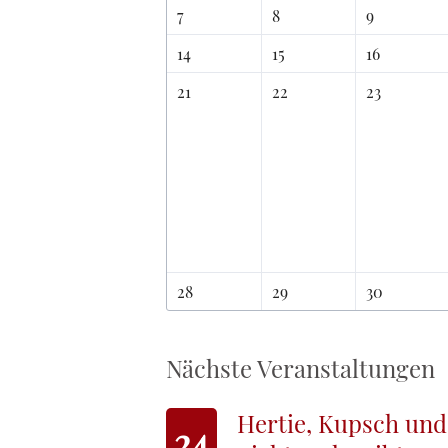
7
8
9
14
15
16
21
22
23
28
29
30
Nächste Veranstaltungen
Hertie, Kupsch und
24