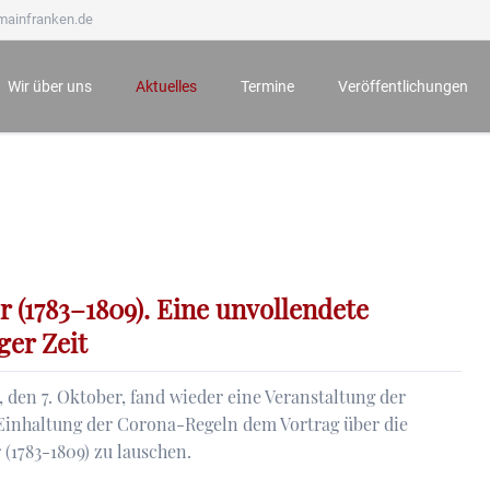
mainfranken.de
Wir über uns
Aktuelles
Termine
Veröffentlichungen
Wir stellen uns vor
Neueste Veröffentlichungen
Anmeldung zu Veranstaltungen
Mainfränkisches Jahrb
Ämter und Aufgaben
Der Bauernkrieg 1525 in Würzburg und seine Folgen
Archiv
Mainfränkische Hefte
Unsere Ehrenmitglieder
Würzburg zur Zeit Mozarts - Projekt „100 für 100“
Mainfränkische Studie
Wichtige Hinweise zu unseren Veranstaltungen
Archiv
 (1783–1809). Eine unvollendete
ger Zeit
den 7. Oktober, fand wieder eine Veranstaltung der
 Einhaltung der Corona-Regeln dem Vortrag über die
(1783-1809) zu lauschen.