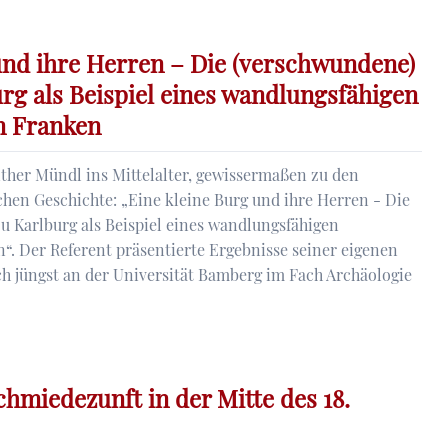
und ihre Herren – Die (verschwundene)
rg als Beispiel eines wandlungsfähigen
in Franken
e
ther Mündl ins Mittelalter, gewissermaßen zu den
hen Geschichte: „Eine kleine Burg und ihre Herren - Die
u Karlburg als Beispiel eines wandlungsfähigen
n“. Der Referent präsentierte Ergebnisse seiner eigenen
h jüngst an der Universität Bamberg im Fach Archäologie
miedezunft in der Mitte des 18.