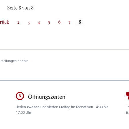
Seite 8 von 8
rück
2
3
4
5
6
7
8
nstellungen ändern
Öffnungszeiten
Jeden zweiten und vierten Freitag im Monat von 14:00 bis
T
17:00 Uhr
E