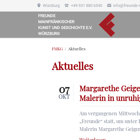
Würzburg
+49 931 880 6540
info@freunde-
FREUNDE
MAINFRÄNKISCHER
HEN
KUNST UND GESCHICHTE E.V.
WÜRZBURG
FMKG
Aktuelles
Aktuelles
07
Margarethe Geiger
OKT
Malerin in unruhi
Am vergangenen Mittwoch, 
„Freunde“ statt, um unter
Malerin Margarethe Geiger 
Margarethe
Weiterlesen …