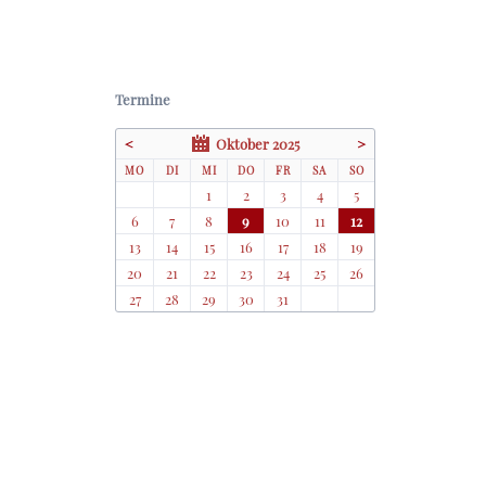
Termine
<
Oktober 2025
>
NTAG
ENSTAG
TTWOCH
NNERSTAG
EITAG
MSTAG
NNTAG
MO
DI
MI
DO
FR
SA
SO
1
2
3
4
5
6
7
8
9
10
11
12
13
14
15
16
17
18
19
20
21
22
23
24
25
26
27
28
29
30
31