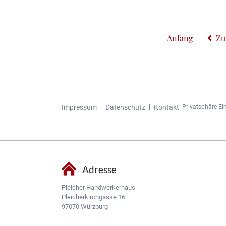
im
Museum
für
Anfang
Zu
Franken
Navigation
Impressum
Datenschutz
Kontakt
Privatsphäre-Ei
überspringen
Adresse
Pleicher Handwerkerhaus
Pleicherkirchgasse 16
97070 Würzburg