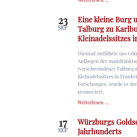
Geiger
(1783–
23
Eine kleine Burg 
1809).
SEP
Talburg zu Karlbu
Eine
Kleinadelssitzes 
unvollendet
Malerin
in
Diesmal entführte uns Gün
unruhiger
Anfängen der mainfränkisc
Zeit
(verschwundene) Talburg z
Kleinadelssitzes in Franke
Forschungen, wurde er doc
promoviert.
Eine
Weiterlesen …
kleine
Burg
17
Würzburgs Goldsch
und
SEP
Jahrhunderts
ihre