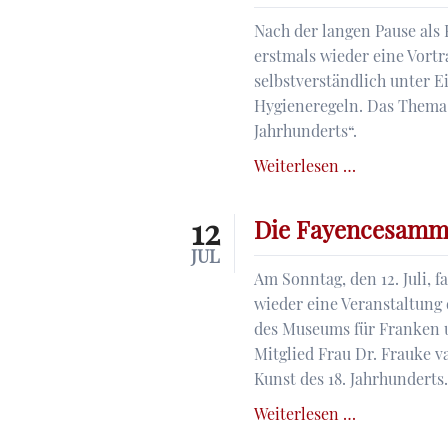
Herren
Nach der langen Pause als
–
erstmals wieder eine Vortr
Die
selbstverständlich unter 
(verschwund
Hygieneregeln. Das Thema 
Talburg
Jahrhunderts“.
zu
Karlburg
Würzburgs
Weiterlesen …
als
Goldschmied
Beispiel
in
12
Die Fayencesamm
eines
der
JUL
wandlungsfä
Mitte
Am Sonntag, den 12. Juli,
Kleinadelssi
des
wieder eine Veranstaltung
in
18.
des Museums für Franken 
Franken
Jahrhundert
Mitglied Frau Dr. Frauke v
Kunst des 18. Jahrhunderts.
Die
Weiterlesen …
Fayencesam