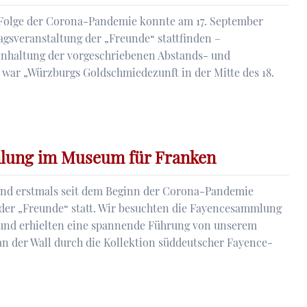
 Folge der Corona-Pandemie konnte am 17. September
agsveranstaltung der „Freunde“ stattfinden –
Einhaltung der vorgeschriebenen Abstands- und
ene)
war „Würzburgs Goldschmiedezunft in der Mitte des 18.
ezunft
lung im Museum für Franken
higen
 fand erstmals seit dem Beginn der Corona-Pandemie
tzes
 der „Freunde“ statt. Wir besuchten die Fayencesammlung
und erhielten eine spannende Führung von unserem
s
an der Wall durch die Kollektion süddeutscher Fayence-
mlung