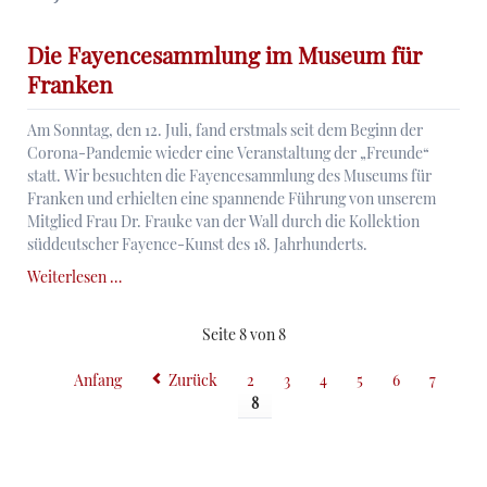
des
18.
Die Fayencesammlung im Museum für
Jahrhunderts
Franken
Am Sonntag, den 12. Juli, fand erstmals seit dem Beginn der
Corona-Pandemie wieder eine Veranstaltung der „Freunde“
statt. Wir besuchten die Fayencesammlung des Museums für
Franken und erhielten eine spannende Führung von unserem
Mitglied Frau Dr. Frauke van der Wall durch die Kollektion
süddeutscher Fayence-Kunst des 18. Jahrhunderts.
Die
Weiterlesen …
Fayencesammlung
im
Seite 8 von 8
Museum
für
Anfang
Zurück
2
3
4
5
6
7
Franken
8