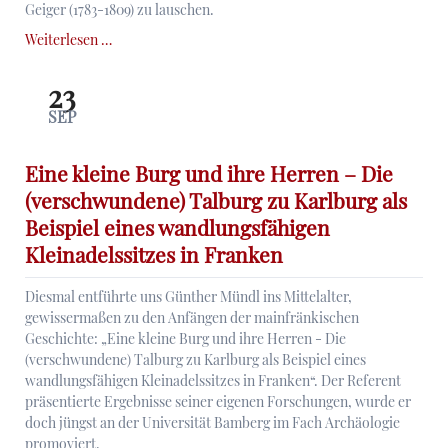
Geiger (1783-1809) zu lauschen.
Margarethe
Weiterlesen …
Geiger
(1783–
23
1809).
SEP
Eine
unvollendete
Malerin
Eine kleine Burg und ihre Herren – Die
in
(verschwundene) Talburg zu Karlburg als
unruhiger
Beispiel eines wandlungsfähigen
Zeit
Kleinadelssitzes in Franken
Diesmal entführte uns Günther Mündl ins Mittelalter,
gewissermaßen zu den Anfängen der mainfränkischen
Geschichte: „Eine kleine Burg und ihre Herren - Die
(verschwundene) Talburg zu Karlburg als Beispiel eines
wandlungsfähigen Kleinadelssitzes in Franken“. Der Referent
präsentierte Ergebnisse seiner eigenen Forschungen, wurde er
doch jüngst an der Universität Bamberg im Fach Archäologie
promoviert.