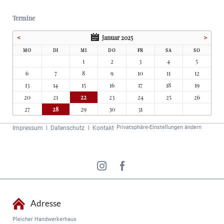
Termine
<
Januar 2025
>
MO
DI
MI
DO
FR
SA
SO
1
2
3
4
5
6
7
8
9
10
11
12
13
14
15
16
17
18
19
20
21
22
23
24
25
26
27
28
29
30
31
Navigation
Privatsphäre-Einstellungen ändern
Impressum
Datenschutz
Kontakt
überspringen
Adresse
Pleicher Handwerkerhaus