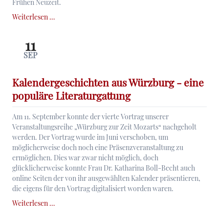
Frühen Neuzeit.
Es
Weiterlesen …
lebe
der
11
Wein!
SEP
Fränkischer
Weinbau
und
Kalendergeschichten aus Würzburg - eine
Weinkultur
populäre Literaturgattung
zu
Zeiten
Am 11. September konnte der vierte Vortrag unserer
Mozarts
Veranstaltungsreihe „Würzburg zur Zeit Mozarts“ nachgeholt
werden. Der Vortrag wurde im Juni verschoben, um
möglicherweise doch noch eine Präsenzveranstaltung zu
ermöglichen. Dies war zwar nicht möglich, doch
glücklicherweise konnte Frau Dr. Katharina Boll-Becht auch
online Seiten der von ihr ausgewählten Kalender präsentieren,
die eigens für den Vortrag digitalisiert worden waren.
Kalendergeschichten
Weiterlesen …
aus