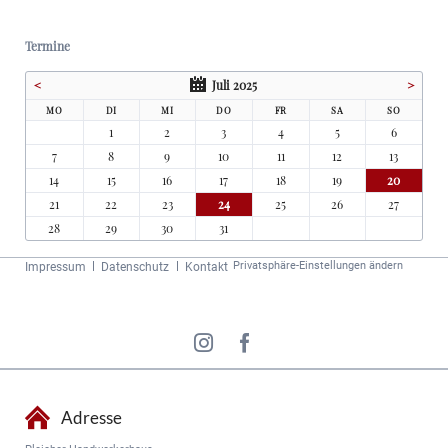
Termine
<
Juli 2025
>
MO
DI
MI
DO
FR
SA
SO
1
2
3
4
5
6
7
8
9
10
11
12
13
14
15
16
17
18
19
20
21
22
23
24
25
26
27
28
29
30
31
Navigation
Privatsphäre-Einstellungen ändern
Impressum
Datenschutz
Kontakt
überspringen
Adresse