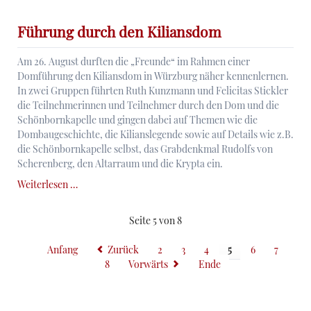
Catholischen
unstreitig
Führung durch den Kiliansdom
die
vornehmste
Am 26. August durften die „Freunde“ im Rahmen einer
und
Domführung den Kiliansdom in Würzburg näher kennenlernen.
beste.“
In zwei Gruppen führten Ruth Kunzmann und Felicitas Stickler
-
die Teilnehmerinnen und Teilnehmer durch den Dom und die
Die
Schönbornkapelle und gingen dabei auf Themen wie die
Universität
Dombaugeschichte, die Kilianslegende sowie auf Details wie z.B.
Würzburg
die Schönbornkapelle selbst, das Grabdenkmal Rudolfs von
gegen
Scherenberg, den Altarraum und die Krypta ein.
Ende
Führung
Weiterlesen …
des
durch
18.
den
Jahrhunderts
Seite 5 von 8
Kiliansdom
Anfang
Zurück
2
3
4
5
6
7
8
Vorwärts
Ende