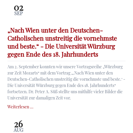
Würzburg
02
-
SEP
eine
populäre
Literaturgattung
„Nach Wien unter den Deutschen-
Catholischen unstreitig die vornehmste
und beste.“ - Die Universität Würzburg
gegen Ende des 18. Jahrhunderts
Am 2. September konnten wir unsere Vortragsreihe „Würzburg
zur Zeit Mozarts“ mit dem Vortrag „‚Nach Wien unter den
Deutschen-Catholischen unstreitig die vornehmste und beste.‘ -
Die Universität Würzburg gegen Ende des 18. Jahrhunderts“
fortsetzen. Dr. Peter A. Süß stellte uns mithilfe vieler Bilder die
Universität zur damaligen Zeit vor.
„Nach
Weiterlesen …
Wien
unter
26
den
AUG
Deutschen-