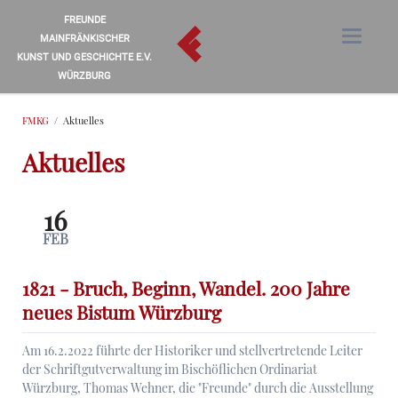
FREUNDE
MAINFRÄNKISCHER
KUNST UND GESCHICHTE E.V.
WÜRZBURG
FMKG
Aktuelles
Aktuelles
16
FEB
1821 - Bruch, Beginn, Wandel. 200 Jahre
neues Bistum Würzburg
Am 16.2.2022 führte der Historiker und stellvertretende Leiter
der Schriftgutverwaltung im Bischöflichen Ordinariat
Würzburg, Thomas Wehner, die "Freunde" durch die Ausstellung