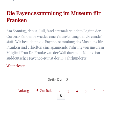
des
18.
Die Fayencesammlung im Museum für
Jahrhunderts
Franken
Am Sonntag, den 12. Juli, fand erstmals seit dem Beginn der
Corona-Pandemie wieder eine Veranstaltung der „Freunde“
statt. Wir besuchten die Fayencesammlung des Museums für
Franken und erhielten eine spannende Führung von unserem
Mitglied Frau Dr. Frauke van der Wall durch die Kollektion
süddeutscher Fayence-Kunst des 18. Jahrhunderts.
Die
Weiterlesen …
Fayencesammlung
im
Seite 8 von 8
Museum
für
Anfang
Zurück
2
3
4
5
6
7
Franken
8