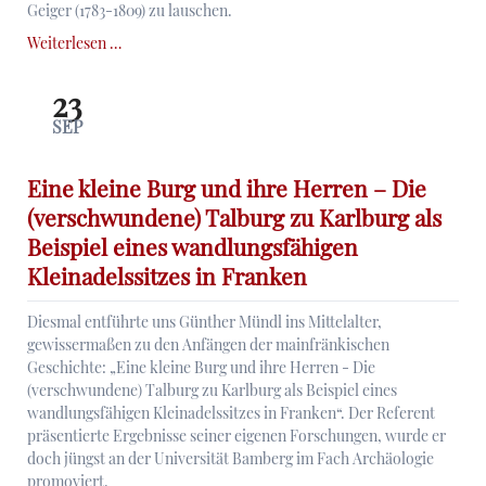
Geiger (1783-1809) zu lauschen.
Margarethe
Weiterlesen …
Geiger
(1783–
23
1809).
SEP
Eine
unvollendete
Malerin
Eine kleine Burg und ihre Herren – Die
in
(verschwundene) Talburg zu Karlburg als
unruhiger
Beispiel eines wandlungsfähigen
Zeit
Kleinadelssitzes in Franken
Diesmal entführte uns Günther Mündl ins Mittelalter,
gewissermaßen zu den Anfängen der mainfränkischen
Geschichte: „Eine kleine Burg und ihre Herren - Die
(verschwundene) Talburg zu Karlburg als Beispiel eines
wandlungsfähigen Kleinadelssitzes in Franken“. Der Referent
präsentierte Ergebnisse seiner eigenen Forschungen, wurde er
doch jüngst an der Universität Bamberg im Fach Archäologie
promoviert.